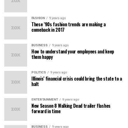
FASHION
9 years ago
These ’90s fashion trends are making a
comeback in 2017
BUSINESS
9 years ago
How to understand your employees and keep
them happy
POLITICS
9 years ago
Illinois’ financial crisis could bring the state to a
halt
ENTERTAINMENT
9 years ago
New Season 8 Walking Dead trailer flashes
forward in time
BUSINESS
9 years ago