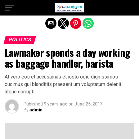
Exit mobile version
POLITICS
Lawmaker spends a day working
as baggage handler, barista
At vero eos et accusamus et iusto odio dignissimos
ducimus qui blanditiis praesentium voluptatum deleniti
atque corrupti.
Published
9 years ago
on
June 25, 2017
By
admin