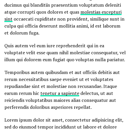
ducimus qui blanditiis praesentium voluptatum deleniti
atque corrupti quos dolores et quas
molestias excepturi
sint
occaecati cupiditate non provident, similique sunt in
culpa qui officia deserunt mollitia animi, id est laborum
et dolorum fuga.
Quis autem vel eum iure reprehenderit qui in ea
voluptate velit esse quam nihil molestiae consequatur, vel
illum qui dolorem eum fugiat quo voluptas nulla pariatur.
Temporibus autem quibusdam et aut officiis debitis aut
rerum necessitatibus saepe eveniet ut et voluptates
repudiandae sint et molestiae non recusandae. Itaque
earum rerum hic
tenetur a sapiente
delectus, ut aut
reiciendis voluptatibus maiores alias consequatur aut
perferendis doloribus asperiores repellat.
Lorem ipsum dolor sit amet, consectetur adipisicing elit,
sed do eiusmod tempor incididunt ut labore et dolore