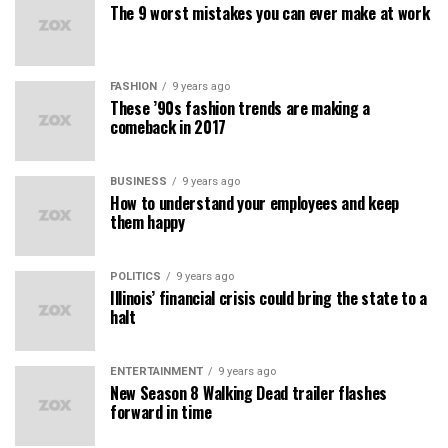
The 9 worst mistakes you can ever make at work
FASHION
9 years ago
These ’90s fashion trends are making a
comeback in 2017
BUSINESS
9 years ago
How to understand your employees and keep
them happy
POLITICS
9 years ago
Illinois’ financial crisis could bring the state to a
halt
ENTERTAINMENT
9 years ago
New Season 8 Walking Dead trailer flashes
forward in time