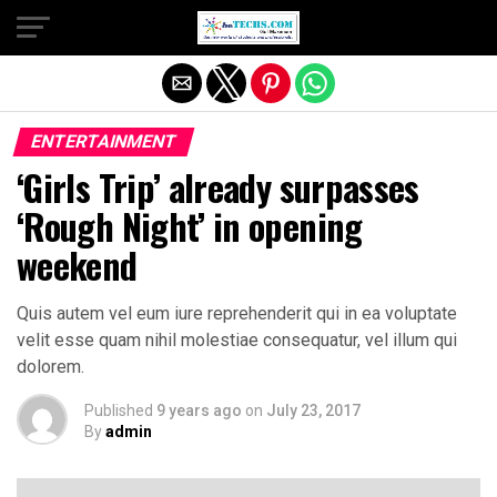
Exit mobile version
ENTERTAINMENT
‘Girls Trip’ already surpasses
‘Rough Night’ in opening
weekend
Quis autem vel eum iure reprehenderit qui in ea voluptate
velit esse quam nihil molestiae consequatur, vel illum qui
dolorem.
Published
9 years ago
on
July 23, 2017
By
admin