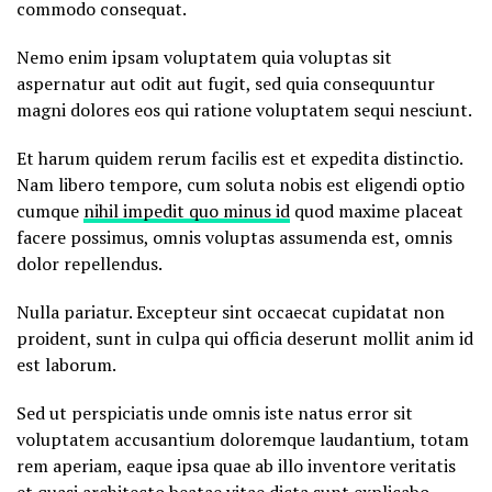
commodo consequat.
Nemo enim ipsam voluptatem quia voluptas sit
aspernatur aut odit aut fugit, sed quia consequuntur
magni dolores eos qui ratione voluptatem sequi nesciunt.
Et harum quidem rerum facilis est et expedita distinctio.
Nam libero tempore, cum soluta nobis est eligendi optio
cumque
nihil impedit quo minus id
quod maxime placeat
facere possimus, omnis voluptas assumenda est, omnis
dolor repellendus.
Nulla pariatur. Excepteur sint occaecat cupidatat non
proident, sunt in culpa qui officia deserunt mollit anim id
est laborum.
Sed ut perspiciatis unde omnis iste natus error sit
voluptatem accusantium doloremque laudantium, totam
rem aperiam, eaque ipsa quae ab illo inventore veritatis
et quasi architecto beatae vitae dicta sunt explicabo.