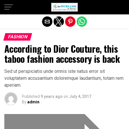
Exit mobile version
FASHION
According to Dior Couture, this
taboo fashion accessory is back
Sed ut perspiciatis unde omnis iste natus error sit
voluptatem accusantium doloremque laudantium, totam rem
aperiam.
Published
9 years ago
on
July 4, 2017
By
admin