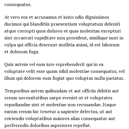
consequatur.
At vero eos et accusamus et iusto odio dignissimos
ducimus qui blanditiis praesentium voluptatum deleniti
atque corrupti quos dolores et quas molestias excepturi
sint occaecati cupiditate non provident, similique sunt in
culpa qui officia deserunt mollitia animi, id est laborum
et dolorum fuga.
Quis autem vel eum iure reprehenderit qui in ea
voluptate velit esse quam nihil molestiae consequatur, vel
illum qui dolorem eum fugiat quo voluptas nulla pariatur.
Temporibus autem quibusdam et aut officiis debitis aut
rerum necessitatibus saepe eveniet ut et voluptates
repudiandae sint et molestiae non recusandae. Itaque
earum rerum hic tenetur a sapiente delectus, ut aut
reiciendis voluptatibus maiores alias consequatur aut
perferendis doloribus asperiores repellat.