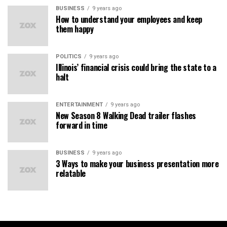
BUSINESS
9 years ago
How to understand your employees and keep
them happy
POLITICS
9 years ago
Illinois’ financial crisis could bring the state to a
halt
ENTERTAINMENT
9 years ago
New Season 8 Walking Dead trailer flashes
forward in time
BUSINESS
9 years ago
3 Ways to make your business presentation more
relatable