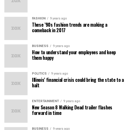
FASHION
9 years ago
These ’90s fashion trends are making a
comeback in 2017
BUSINESS
9 years ago
How to understand your employees and keep
them happy
POLITICS
9 years ago
Illinois’ financial crisis could bring the state to a
halt
ENTERTAINMENT
9 years ago
New Season 8 Walking Dead trailer flashes
forward in time
BUSINESS
9 years ago