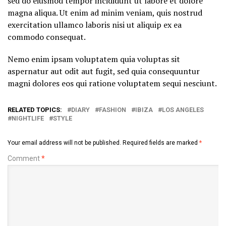
sed do eiusmod tempor incididunt ut labore et dolore
magna aliqua. Ut enim ad minim veniam, quis nostrud
exercitation ullamco laboris nisi ut aliquip ex ea
commodo consequat.
Nemo enim ipsam voluptatem quia voluptas sit
aspernatur aut odit aut fugit, sed quia consequuntur
magni dolores eos qui ratione voluptatem sequi nesciunt.
RELATED TOPICS:
DIARY
FASHION
IBIZA
LOS ANGELES
NIGHTLIFE
STYLE
Your email address will not be published.
Required fields are marked
*
Comment
*