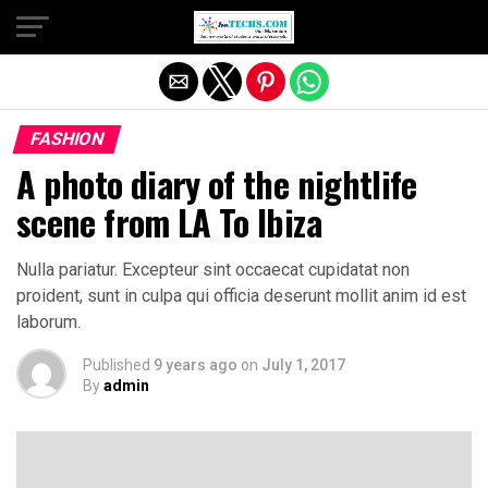
Exit mobile version
FASHION
A photo diary of the nightlife
scene from LA To Ibiza
Nulla pariatur. Excepteur sint occaecat cupidatat non
proident, sunt in culpa qui officia deserunt mollit anim id est
laborum.
Published
9 years ago
on
July 1, 2017
By
admin