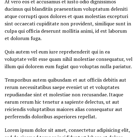
At vero eos et accusamus et iusto odio dignissimos
ducimus qui blanditiis praesentium voluptatum deleniti
atque corrupti quos dolores et quas molestias excepturi
sint occaecati cupiditate non provident, similique sunt in
culpa qui officia deserunt mollitia animi, id est laborum
et dolorum fuga.
Quis autem vel eum iure reprehenderit qui in ea
voluptate velit esse quam nihil molestiae consequatur, vel
illum qui dolorem eum fugiat quo voluptas nulla pariatur.
Temporibus autem quibusdam et aut officiis debitis aut
rerum necessitatibus saepe eveniet ut et voluptates
repudiandae sint et molestiae non recusandae. Itaque
earum rerum hic tenetur a sapiente delectus, ut aut
reiciendis voluptatibus maiores alias consequatur aut
perferendis doloribus asperiores repellat.
Lorem ipsum dolor sit amet, consectetur adipisicing elit,