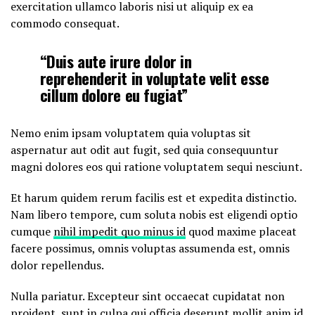
exercitation ullamco laboris nisi ut aliquip ex ea
commodo consequat.
“Duis aute irure dolor in
reprehenderit in voluptate velit esse
cillum dolore eu fugiat”
Nemo enim ipsam voluptatem quia voluptas sit
aspernatur aut odit aut fugit, sed quia consequuntur
magni dolores eos qui ratione voluptatem sequi nesciunt.
Et harum quidem rerum facilis est et expedita distinctio.
Nam libero tempore, cum soluta nobis est eligendi optio
cumque
nihil impedit quo minus id
quod maxime placeat
facere possimus, omnis voluptas assumenda est, omnis
dolor repellendus.
Nulla pariatur. Excepteur sint occaecat cupidatat non
proident, sunt in culpa qui officia deserunt mollit anim id