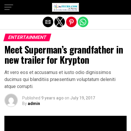
Exit mobile version
ENTERTAINMENT
Meet Superman’s grandfather in
new trailer for Krypton
At vero eos et accusamus et iusto odio dignissimos
ducimus qui blanditiis praesentium voluptatum deleniti
atque corrupti.
Published
9 years ago
on
July 19, 2017
By
admin