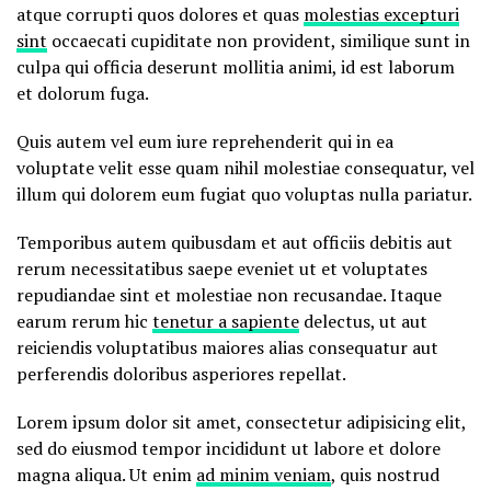
atque corrupti quos dolores et quas
molestias excepturi
sint
occaecati cupiditate non provident, similique sunt in
culpa qui officia deserunt mollitia animi, id est laborum
et dolorum fuga.
Quis autem vel eum iure reprehenderit qui in ea
voluptate velit esse quam nihil molestiae consequatur, vel
illum qui dolorem eum fugiat quo voluptas nulla pariatur.
Temporibus autem quibusdam et aut officiis debitis aut
rerum necessitatibus saepe eveniet ut et voluptates
repudiandae sint et molestiae non recusandae. Itaque
earum rerum hic
tenetur a sapiente
delectus, ut aut
reiciendis voluptatibus maiores alias consequatur aut
perferendis doloribus asperiores repellat.
Lorem ipsum dolor sit amet, consectetur adipisicing elit,
sed do eiusmod tempor incididunt ut labore et dolore
magna aliqua. Ut enim
ad minim veniam
, quis nostrud