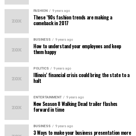
FASHION
9 years ago
These ’90s fashion trends are making a
comeback in 2017
BUSINESS
9 years ago
How to understand your employees and keep
them happy
POLITICS
9 years ago
Illinois’ financial crisis could bring the state to a
halt
ENTERTAINMENT
9 years ago
New Season 8 Walking Dead trailer flashes
forward in time
BUSINESS
9 years ago
3 Ways to make your business presentation more