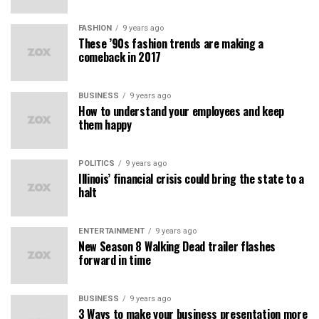
FASHION
9 years ago
These ’90s fashion trends are making a
comeback in 2017
BUSINESS
9 years ago
How to understand your employees and keep
them happy
POLITICS
9 years ago
Illinois’ financial crisis could bring the state to a
halt
ENTERTAINMENT
9 years ago
New Season 8 Walking Dead trailer flashes
forward in time
BUSINESS
9 years ago
3 Ways to make your business presentation more