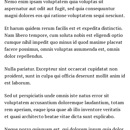
Nemo enim ipsam voluptatem quia voluptas sit
aspernatur aut odit aut fugit, sed quia consequuntur
magni dolores eos qui ratione voluptatem sequi nesciunt.
Et harum quidem rerum facilis est et expedita distinctio.
Nam libero tempore, cum soluta nobis est eligendi optio
cumque nihil impedit quo minus id quod maxime placeat
facere possimus, omnis voluptas assumenda est, omnis
dolor repellendus.
Nulla pariatur. Excepteur sint occaecat cupidatat non
proident, sunt in culpa qui officia deserunt mollit anim id
est laborum.
Sed ut perspiciatis unde omnis iste natus error sit
voluptatem accusantium doloremque laudantium, totam
rem aperiam, eaque ipsa quae ab illo inventore veritatis
et quasi architecto beatae vitae dicta sunt explicabo.
Neque porro quisquam est, qui dolorem ipsum quia dolor