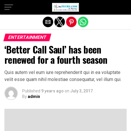
Exit mobile version
ENTERTAINMENT
‘Better Call Saul’ has been
renewed for a fourth season
Quis autem vel eum iure reprehenderit qui in ea voluptate
velit esse quam nihil molestiae consequatur, vel illum qui.
Published
9 years ago
on
July 3, 2017
By
admin